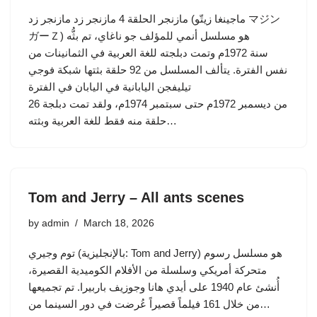
مازنجر الحلقة 4 مازنجر زد مازنجر زد (ماجينغا زيتّو マジン
ガーＺ) هو مسلسل أنمي للمؤلف جو ناغاي، تم بثُّه
سنة 1972م وتمت دبلجته للغة العربية في الثمانينات من
نفس الفترة. يتألف المسلسل من 92 حلقة بثتها شبكة فوجي
تيليفجن اليابانية في اليابان في الفترة
من ديسمبر 1972م حتى سبتمبر 1974م، ولقد تمت دبلجة 26
حلقة منه فقط للغة العربية وبثته…
Tom and Jerry – All ants scenes
by
admin
March 18, 2026
توم وجيري (بالإنجليزية: Tom and Jerry) هو مسلسل رسوم
متحركة أمريكي وسلسلة من الأفلام الكوميدية القصيرة،
أُنشئ عام 1940 على أيدي هانا وجوزيف باربيرا. تم تجميعها
من خلال 161 فيلماً قصيراً عُرضت في دور السينما من…