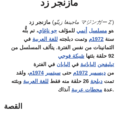
مازنجر زد
)
ماجينغا زيتّو マジンガーＺ
(
مازنجر زد
ه
و
مسلسل
أنمي
للمؤلف
جو ناغاي
، تم بثُّه
سنة
1972م
وتمت دبلجته
للغة العربية
في
الثمانينات من نفس الفترة. يتألف المسلسل من
92 حلقة بثتها
شبكة فوجي
تيليفجن
اليابانية
في
اليابان
في الفترة
من
ديسمبر
1972م
حتى
سبتمبر
1974م
، ولقد
تمت
دبلجة
26 حلقة منه فقط
للغة العربية
وبثته
آنذاك.
عدة
محطات عربية
القصة