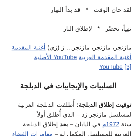
لقد حان الوقت * قد بدأ النهار
تهيأ، تحضّر * لإطلاق النار
مازنجر، مازنجر، مازنجر… ز (زي)
أغنية المقدمة
أغنية المقدمة العربية
الأصلية YouTube
YouTube
[3]
السلبيات والإيجابيات في الدبلجة
توقيت إطلاق الدبلجة:
أُطلقت الدبلجة العربية
لمسلسل مازنجر زد – الذي أُطلق أولاً
سنة
1972م
في اليابان –
بعد
إطلاق الدبلجة
العربية للمسلسل المكمل له –
مغامرات الفضاء