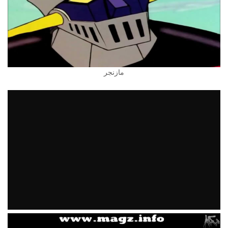
مازنجر