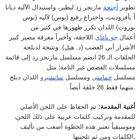
تطوير
أجنحة
مازنجر زد ليطير، واستبدال الآلية ديانا
أ بأفروديت، واختراع رفيع (بوس) لآليه (بوس
بوروت) اللذان تكرر ظهورها في كثير من
أعمال
جو ناغاي
اللاحقة، وأخيراً معرفة مصير كبير
الأشرار أبي الغضب (د. هيل). ونتيجة لدبلجة
الحلقات الـ 26 انضم مسلسل مازنجر زد إلى قائمة
مسلسلات القصص غير التامة؛ مثل
مسلسل
خماسي
ومسلسل
سانشيرو
اللذان دبلج
منهما فقط 26 حلقة أيضاً.
أغنية المقدمة:
تم الحفاظ على اللحن الأصلي
للمقدمة وتركيب كلمات عربية على ذلك اللحن،
وموسيقياً تعتبر هذه الخطوة أصعب من تأليف
الكلمات ومن ثم تلحينها.