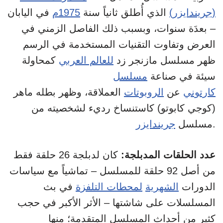
(جريندايزر)
الذي أُطلق ثانياً سنة
1975م
في اليابان
– بعدَة سنوات، وبسبب ذلك الفاصل الزمني في
العرض وتفاوت التقنيات المستخدمة في الرسم
ظهر مسلسل مازنجر زد
للعالم العربي
كمحاولة
سيئة في صناعة
مسلسل
كارتوني
عن
الروبوتات
العملاقة، وظهر بطله ماهر
(كوجي كابوتو) كاستنساخ رديء لشخصيته من
.
مسلسل
جريندايزر
عدد الحلقات المدبلجة:
كان لدبلجة 26 حلقة فقط
من أصل 92 حلقة للمسلسل – تماشياً مع سياسات
الدورات
الشهرية
لمحطات التلفزة
في بث
المسلسلات على شاشتها – الأثر الأكبر في حجب
كثير من أحداث المسلسل المتقدمة؛ منها